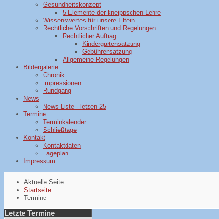
Gesundheitskonzept
5 Elemente der kneippschen Lehre
Wissenswertes für unsere Eltern
Rechtliche Vorschriften und Regelungen
Rechtlicher Auftrag
Kindergartensatzung
Gebührensatzung
Allgemeine Regelungen
Bildergalerie
Chronik
Impressionen
Rundgang
News
News Liste - letzen 25
Termine
Terminkalender
Schließtage
Kontakt
Kontaktdaten
Lageplan
Impressum
Aktuelle Seite:
Startseite
Termine
Letzte Termine