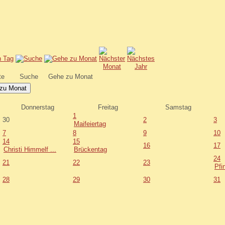
te
Suche
Gehe zu Monat
zu Monat
Donnerstag
Freitag
Samstag
1
30
2
3
Maifeiertag
7
8
9
10
14
15
16
17
Christi Himmelf ...
Brückentag
24
21
22
23
Pfi
28
29
30
31