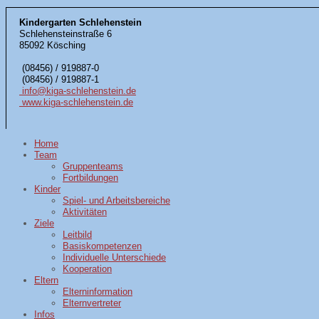
Kindergarten Schlehenstein
Schlehensteinstraße 6
85092 Kösching
(08456) / 919887-0
(08456) / 919887-1
info@kiga-schlehenstein.de
www.kiga-schlehenstein.de
Home
Team
Gruppenteams
Fortbildungen
Kinder
Spiel- und Arbeitsbereiche
Aktivitäten
Ziele
Leitbild
Basiskompetenzen
Individuelle Unterschiede
Kooperation
Eltern
Elterninformation
Elternvertreter
Infos