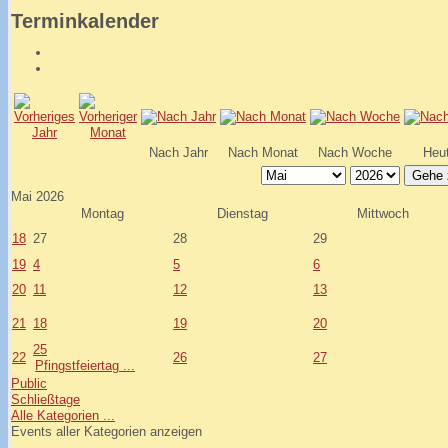
Terminkalender
Nach Jahr
Nach Monat
Nach Woche
Heu
Gehe 
Mai 2026
Montag
Dienstag
Mittwoch
18
27
28
29
19
4
5
6
20
11
12
13
21
18
19
20
25
22
26
27
Pfingstfeiertag ...
Public
Schließtage
Alle Kategorien ...
Events aller Kategorien anzeigen