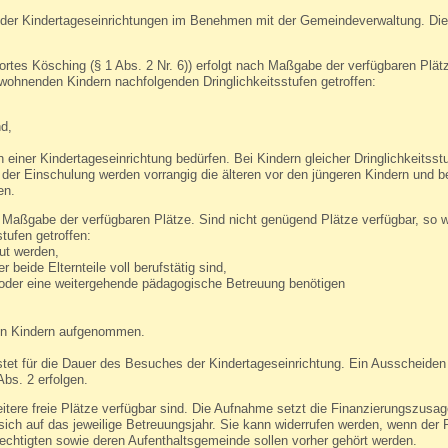
n der Kindertageseinrichtungen im Benehmen mit der Gemeindeverwaltung. Di
rtes Kösching (§ 1 Abs. 2 Nr. 6)) erfolgt nach Maßgabe der verfügbaren Plätz
wohnenden Kindern nachfolgenden Dringlichkeitsstufen getroffen:
nd,
in einer Kindertageseinrichtung bedürfen. Bei Kindern gleicher Dringlichkeitsst
er Einschulung werden vorrangig die älteren vor den jüngeren Kindern und b
en.
ch Maßgabe der verfügbaren Plätze. Sind nicht genügend Plätze verfügbar, so 
tufen getroffen:
ut werden,
eide Elternteile voll berufstätig sind,
der eine weitergehende pädagogische Betreuung benötigen
eren Kindern aufgenommen.
stet für die Dauer des Besuches der Kindertageseinrichtung. Ein Ausscheiden
bs. 2 erfolgen.
ere freie Plätze verfügbar sind. Die Aufnahme setzt die Finanzierungszusag
h auf das jeweilige Betreuungsjahr. Sie kann widerrufen werden, wenn der Pl
chtigten sowie deren Aufenthaltsgemeinde sollen vorher gehört werden.