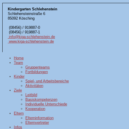
Kindergarten Schlehenstein
Schlehensteinstraße 6
85092 Kösching
(08456) / 919887-0
(08456) / 919887-1
info@kiga-schlehenstein.de
www.kiga-schlehenstein.de
Home
Team
Gruppenteams
Fortbildungen
Kinder
Spiel- und Arbeitsbereiche
Aktivitäten
Ziele
Leitbild
Basiskompetenzen
Individuelle Unterschiede
Kooperation
Eltern
Elterninformation
Elternvertreter
Infos