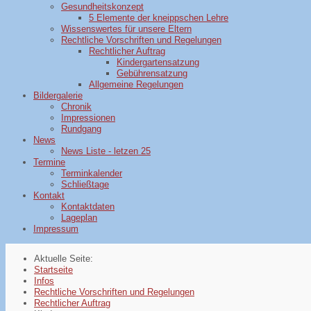
Gesundheitskonzept
5 Elemente der kneippschen Lehre
Wissenswertes für unsere Eltern
Rechtliche Vorschriften und Regelungen
Rechtlicher Auftrag
Kindergartensatzung
Gebührensatzung
Allgemeine Regelungen
Bildergalerie
Chronik
Impressionen
Rundgang
News
News Liste - letzen 25
Termine
Terminkalender
Schließtage
Kontakt
Kontaktdaten
Lageplan
Impressum
Aktuelle Seite:
Startseite
Infos
Rechtliche Vorschriften und Regelungen
Rechtlicher Auftrag