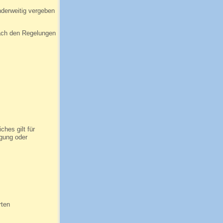
derweitig vergeben
nach den Regelungen
hes gilt für
igung oder
rten