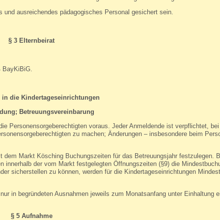
es und ausreichendes pädagogisches Personal gesichert sein.
§ 3 Elternbeirat
14 BayKiBiG.
 in die Kindertageseinrichtungen
dung; Betreuungsvereinbarung
die Personensorgeberechtigten voraus. Jeder Anmeldende ist verpflichtet, be
ersonensorgeberechtigten zu machen; Änderungen – insbesondere beim Pers
it dem Markt Kösching Buchungszeiten für das Betreuungsjahr festzulegen. 
en innerhalb der vom Markt festgelegten Öffnungszeiten (§9) die Mindestbuch
der sicherstellen zu können, werden für die Kindertageseinrichtungen Minde
 nur in begründeten Ausnahmen jeweils zum Monatsanfang unter Einhaltung ei
§ 5 Aufnahme