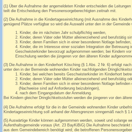
(1) Über die Aufnahme der angemeldeten Kinder entscheiden die Leitunge
teilt die Entscheidung den Personensorgeberechtigten zeitnah mit.
(2) Die Aufnahme in die Kindertageseinrichtung (mit Ausnahme des Kinderho
genügend Plätze verfügbar so wird die Auswahl unter den in der Gemeinde 
1. Kinder, die im nächsten Jahr schulpflichtig werden,
2. Kinder, deren Väter oder Mütter alleinerziehend und berufstätig si
3. Kinder, deren Familien sich in einer besonderen Notlage befinden,
4. Kinder, die im Interesse einer sozialen Integration der Betreuung 
Geschwisterkinder bevorzugt aufgenommen werden; bei Kindern vor d
Einschulung werden die jüngeren vor den älteren Kinder aufgenomm
(3) Die Aufnahme in den Kinderhort Kösching (§ 1 Abs. 2 Nr. 6) erfolgt na
unter den in der Bemeinde wohnenden Kinder nachfolgenden Dringlichkeitss
1. Kinder, bei welchen bereits Geschwisterkinder im Kinderhort betre
2. Kinder, deren Väter oder Mütter alleinerziehend und berufstätig oder b
3. Kinder, deren Familien sich in einer besonderen Notlage befinden o
(Nachweise sind auf Anforderung beizubringen),
4. nach dem Eingangsdatum der Anmeldung.
Bei Kindern gleicher Dringlichkeitsstufen werden die jüngeren vor den ält
(4) Die Aufnahme erfolgt für die in der Gemeinde wohnenden Kinder unbefri
Kindertageseinrichtung soll anhand der Altersgrenzen sinngemäß nach § 1 A
(5) Auswärtige Kinder können aufgenommen werden, soweit und solange weit
Aufenthaltsgemeinde voraus (Art. 23 BayKiBiG) Die Aufnahme beschränkt sic
aus dem Gemeindebereich benötigt wird; die betroffenen Personensorgebere