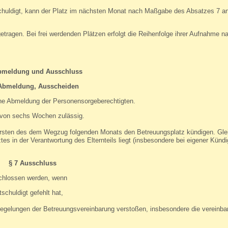
chuldigt, kann der Platz im nächsten Monat nach Maßgabe des Absatzes 7 an
etragen. Bei frei werdenden Plätzen erfolgt die Reihenfolge ihrer Aufnahme 
Abmeldung und Ausschluss
 Abmeldung, Ausscheiden
iche Abmeldung der Personensorgeberechtigten.
t von sechs Wochen zulässig.
sten des dem Wegzug folgenden Monats den Betreuungsplatz kündigen. Gleic
tes in der Verantwortung des Elternteils liegt (insbesondere bei eigener Künd
§ 7 Ausschluss
schlossen werden, wenn
chuldigt gefehlt hat,
Regelungen der Betreuungsvereinbarung verstoßen, insbesondere die vereinba