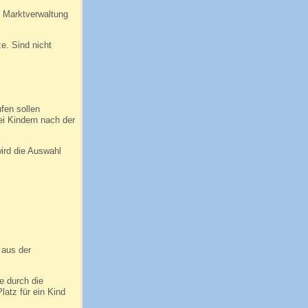
e Marktverwaltung
e. Sind nicht
ufen sollen
ei Kindern nach der
wird die Auswahl
 aus der
e durch die
atz für ein Kind