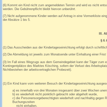
(6) Kommt ein Kind nicht zum angemeldeten Termin und wird es nicht ents
werden. Die Gebührenpflicht bleibt hiervon unberührt.
(7) Nicht aufgenommene Kinder werden auf Antrag in eine Vormerkliste eing
der Absätze 1 bis 5.
III. 
§ 6
(1) Das Ausscheiden aus der Kindertageseinrichtung erfolgt durch schriftl
(2) Die Abmeldung ist jeweils zum Monatsende unter Einhaltung einer Fris
(3) Im Fall eines Wegzugs aus dem Gemeindegebiet kann der Täger zum er
Kontingentplätze des Marktes Kösching, sofern der Verlust des Arbeitsplatz
Nichtbestehen der arbeitsvertraglichen Probezeit).
(1) Ein Kind kann vom weiteren Besuch der Kindertageseinrichtung ausge
a) es innerhalb von drei Monaten insgesamt über zwei Wochen unents
b) es wiederholt nicht pünktlich gebracht oder abgeholt wurde,
c) die Personensorgeberechtigten wiederholt und nachhaltig gegen 
Buchungszeiten
nicht einhalten,