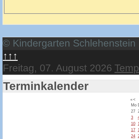
© Kindergarten Schlehenstein
↑↑↑
Freitag, 07. August 2026
Templ
Terminkalender
«
<
Mo
27
3
10
17
24