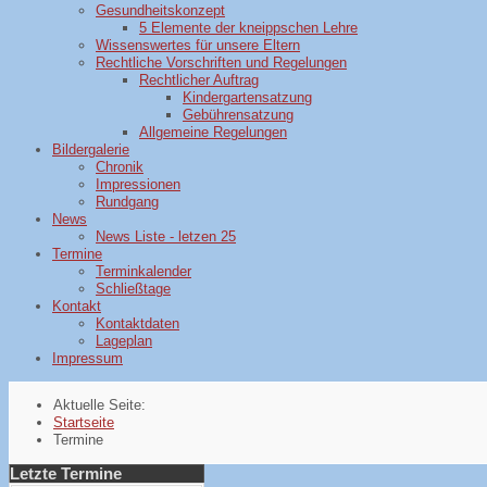
Gesundheitskonzept
5 Elemente der kneippschen Lehre
Wissenswertes für unsere Eltern
Rechtliche Vorschriften und Regelungen
Rechtlicher Auftrag
Kindergartensatzung
Gebührensatzung
Allgemeine Regelungen
Bildergalerie
Chronik
Impressionen
Rundgang
News
News Liste - letzen 25
Termine
Terminkalender
Schließtage
Kontakt
Kontaktdaten
Lageplan
Impressum
Aktuelle Seite:
Startseite
Termine
Letzte Termine