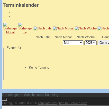
Terminkalender
Nach Jahr
Nach Monat
Nach Woche
Heut
Gehe 
Events für
Keine Termine
© Kindergarten Schlehenstein Kösching
↑↑↑
Freitag, 07. August 2026
Template designed by LernVid.com