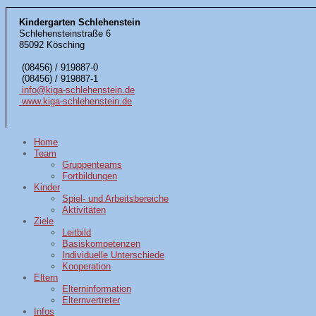
Kindergarten Schlehenstein
Schlehensteinstraße 6
85092 Kösching
(08456) / 919887-0
(08456) / 919887-1
info@kiga-schlehenstein.de
www.kiga-schlehenstein.de
Home
Team
Gruppenteams
Fortbildungen
Kinder
Spiel- und Arbeitsbereiche
Aktivitäten
Ziele
Leitbild
Basiskompetenzen
Individuelle Unterschiede
Kooperation
Eltern
Elterninformation
Elternvertreter
Infos