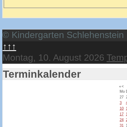
© Kindergarten Schlehenstein
↑↑↑
Montag, 10. August 2026
Temp
Terminkalender
«
<
Mo
27
3
10
17
24
31