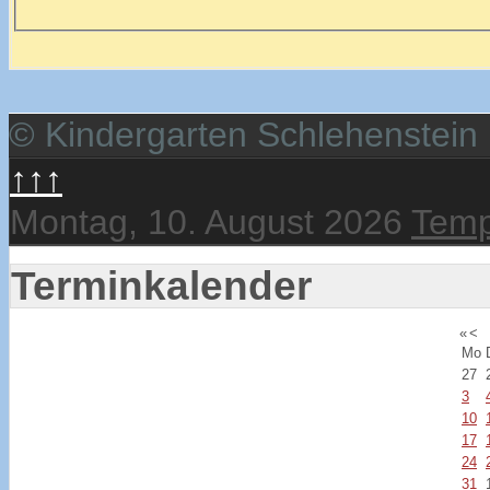
© Kindergarten Schlehenstein
↑↑↑
Montag, 10. August 2026
Temp
Terminkalender
«
<
Mo
27
3
10
17
24
31