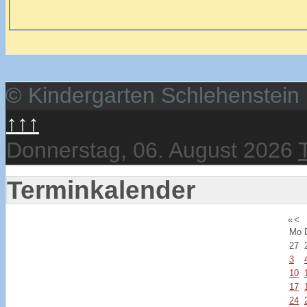
© Kindergarten Schlehenstein
↑↑↑
Donnerstag, 06. August 2026
Terminkalender
«
<
Mo
27
3
10
17
24