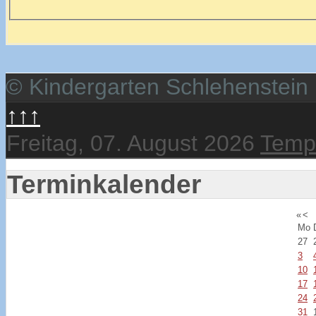
© Kindergarten Schlehenstein
↑↑↑
Freitag, 07. August 2026
Templ
Terminkalender
«
<
Mo
27
3
10
17
24
31