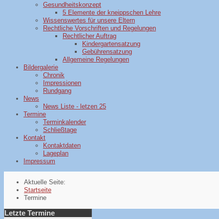
Gesundheitskonzept
5 Elemente der kneippschen Lehre
Wissenswertes für unsere Eltern
Rechtliche Vorschriften und Regelungen
Rechtlicher Auftrag
Kindergartensatzung
Gebührensatzung
Allgemeine Regelungen
Bildergalerie
Chronik
Impressionen
Rundgang
News
News Liste - letzen 25
Termine
Terminkalender
Schließtage
Kontakt
Kontaktdaten
Lageplan
Impressum
Aktuelle Seite:
Startseite
Termine
Letzte Termine