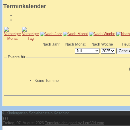
Terminkalender
Nach Jahr
Nach Monat
Nach Woche
Heut
Gehe 
Events für
Keine Termine
© Kindergarten Schlehenstein Kösching
↑↑↑
Freitag, 07. August 2026
Template designed by LernVid.com