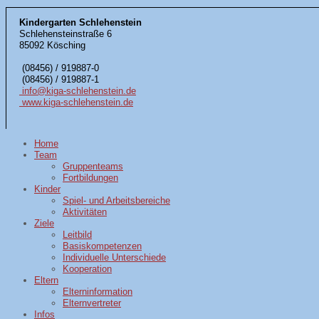
Kindergarten Schlehenstein
Schlehensteinstraße 6
85092 Kösching
(08456) / 919887-0
(08456) / 919887-1
info@kiga-schlehenstein.de
www.kiga-schlehenstein.de
Home
Team
Gruppenteams
Fortbildungen
Kinder
Spiel- und Arbeitsbereiche
Aktivitäten
Ziele
Leitbild
Basiskompetenzen
Individuelle Unterschiede
Kooperation
Eltern
Elterninformation
Elternvertreter
Infos