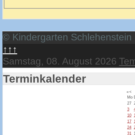
© Kindergarten Schlehenstein
↑↑↑
Samstag, 08. August 2026
Tem
Terminkalender
«
<
Mo
27
3
10
17
24
31